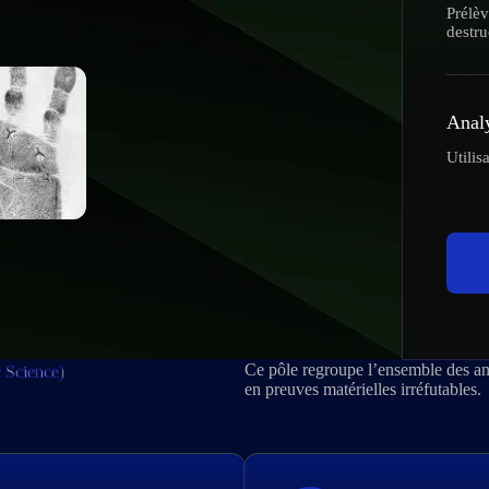
Prélèv
destru
Analy
Utilis
Ce pôle regroupe l’ensemble des ana
c Science)
en preuves matérielles irréfutables.